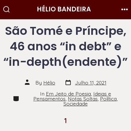
Skip
HÉLIO BANDEIRA
to
Search
Me
Toggle
content
São Tomé e Príncipe,
46 anos “in debt” e
“in-depth(endente)”
Post
Post
By
Hélio
Julho 11, 2021
date
author
In
Em Jeito de Poesia
,
Ideias e
Categories
Pensamentos
,
Notas Soltas
,
Política
,
Sociedade
1