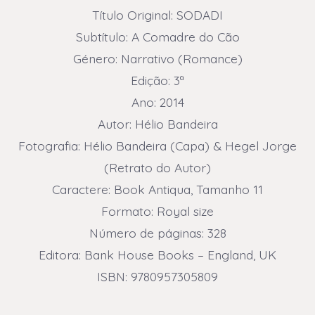
era:
é:
Título Original: SODADI
£15.00.
£12.00.
Subtítulo: A Comadre do Cão
Género: Narrativo (Romance)
Edição: 3ª
Ano: 2014
Autor: Hélio Bandeira
Fotografia: Hélio Bandeira (Capa) & Hegel Jorge
(Retrato do Autor)
Caractere: Book Antiqua, Tamanho 11
Formato: Royal size
Número de páginas: 328
Editora: Bank House Books – England, UK
ISBN: 9780957305809