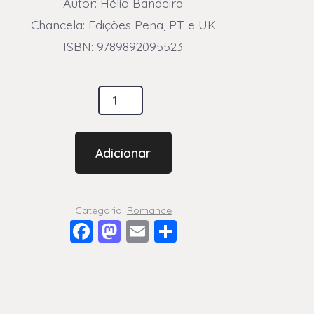
Autor: Hélio Bandeira
Chancela: Edições Pena, PT e UK
ISBN: 9789892095523
dade
RAD
Adicionar
Categoria:
Romance
F
M
E
S
a
a
m
h
c
st
ai
a
e
o
l
re