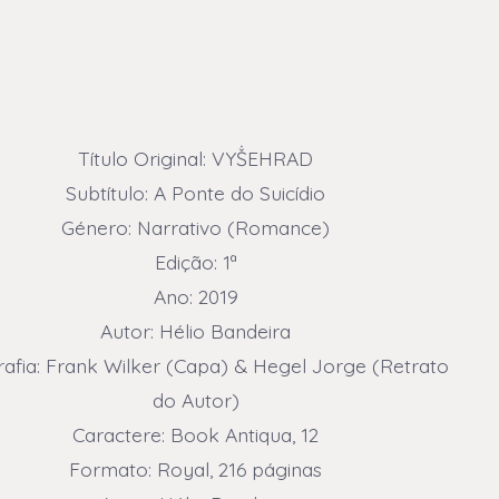
preço
preço
original
atual
era:
é:
£12.00.
£10.00.
Título Original: VYṦEHRAD
Subtítulo: A Ponte do Suicídio
Género: Narrativo (Romance)
Edição: 1ª
Ano: 2019
Autor: Hélio Bandeira
afia: Frank Wilker (Capa) & Hegel Jorge (Retrato
do Autor)
Caractere: Book Antiqua, 12
Formato: Royal, 216 páginas