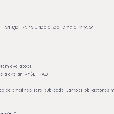
 Portugal, Reino Unido e São Tomé e Príncipe
stem avaliações.
ro a avaliar “VYṦEHRAD”
o de email não será publicado.
Campos obrigatórios 
ficação
*